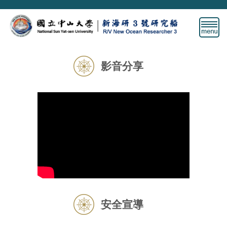
跳
到
主
要
內
容
影音分享
區
安全宣導