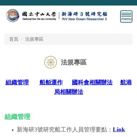
跳
到
主
要
內
容
首頁
法規專區
區
法規專區
組織管理
船舶運作
國科會相關辦法
航港
局
相
關辦法
組織管理
新海研3號研究船工作人員管理要點
：
Link